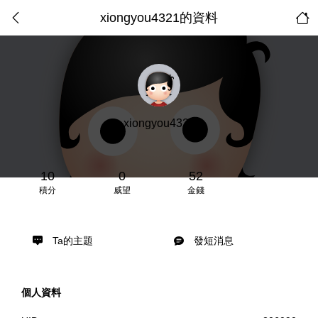
xiongyou4321的資料
xiongyou4321
10
0
52
積分
威望
金錢
Ta的主題
發短消息
個人資料