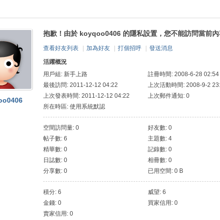
抱歉！由於 koyqoo0406 的隱私設置，您不能訪問當前
查看好友列表
|
加為好友
|
打個招呼
|
發送消息
活躍概況
用戶組:
新手上路
註冊時間: 2008-6-28 02:54
最後訪問: 2011-12-12 04:22
上次活動時間: 2008-9-2 23
上次發表時間: 2011-12-12 04:22
上次郵件通知: 0
oo0406
所在時區: 使用系統默認
空間訪問量: 0
好友數: 0
帖子數: 6
主題數: 4
精華數: 0
記錄數: 0
日誌數: 0
相冊數: 0
分享數: 0
已用空間: 0 B
積分: 6
威望: 6
金錢: 0
買家信用: 0
賣家信用: 0