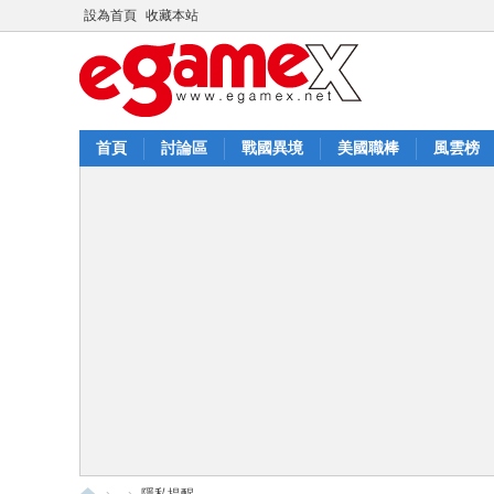
設為首頁
收藏本站
首頁
討論區
戰國異境
美國職棒
風雲榜