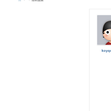
›
›
隱私提醒
e
G
a
m
e
X
koyq