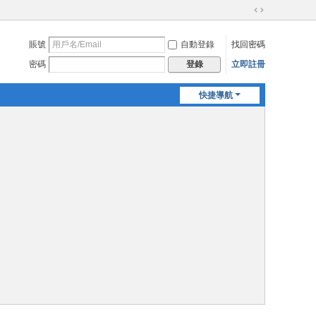
切
換
賬號
自動登錄
找回密碼
到
寬
密碼
立即註冊
登錄
版
快捷導航