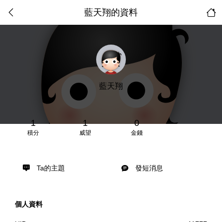
藍天翔的資料
藍天翔
1
1
0
積分
威望
金錢
Ta的主題
發短消息
個人資料