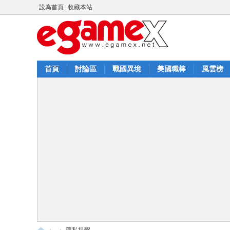
設為首頁
收藏本站
首頁
討論區
戰國異境
美國職棒
風雲榜