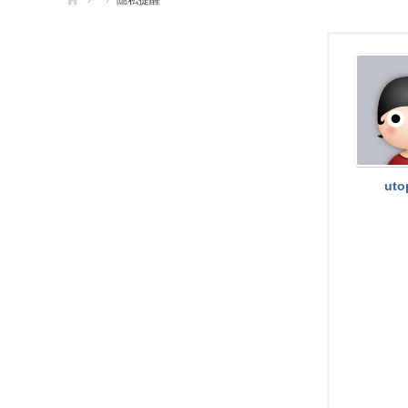
›
›
隱私提醒
e
G
a
m
e
X
uto