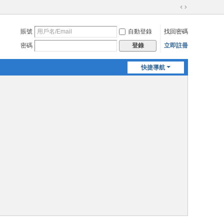
切
換
賬號
自動登錄
找回密碼
到
寬
密碼
立即註冊
登錄
版
快捷導航