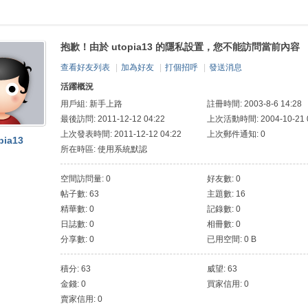
抱歉！由於 utopia13 的隱私設置，您不能訪問當前內容
查看好友列表
|
加為好友
|
打個招呼
|
發送消息
活躍概況
用戶組:
新手上路
註冊時間: 2003-8-6 14:28
最後訪問: 2011-12-12 04:22
上次活動時間: 2004-10-21 0
上次發表時間: 2011-12-12 04:22
上次郵件通知: 0
pia13
所在時區: 使用系統默認
空間訪問量: 0
好友數: 0
帖子數: 63
主題數: 16
精華數: 0
記錄數: 0
日誌數: 0
相冊數: 0
分享數: 0
已用空間: 0 B
積分: 63
威望: 63
金錢: 0
買家信用: 0
賣家信用: 0