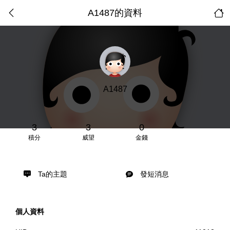
A1487的資料
A1487
3
3
0
積分
威望
金錢
Ta的主題
發短消息
個人資料