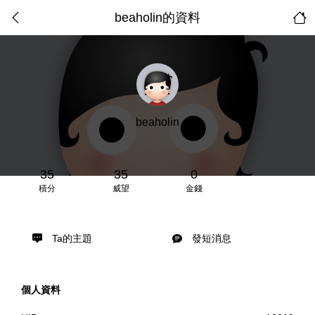
beaholin的資料
beaholin
35
35
0
積分
威望
金錢
Ta的主題
發短消息
個人資料