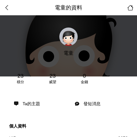
電童的資料
電童
23
23
0
積分
威望
金錢
Ta的主題
發短消息
個人資料