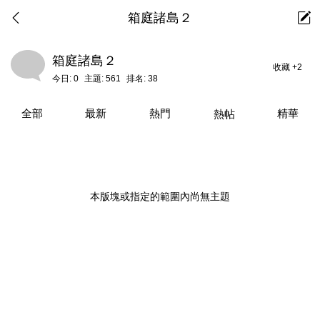
箱庭諸島２
箱庭諸島２
收藏
+2
今日:
0
主題:
561
排名:
38
全部
最新
熱門
精華
熱帖
本版塊或指定的範圍內尚無主題