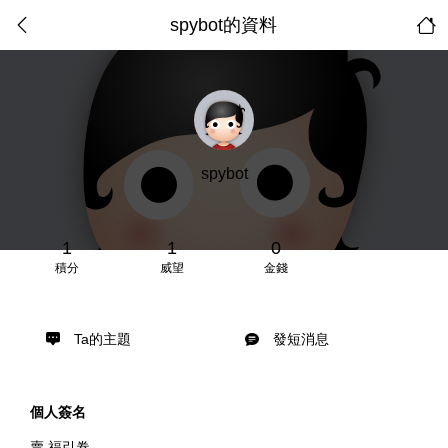
spybot的資料
spybot
1
1
0
積分
威望
金錢
Ta的主題
發短消息
個人簽名
賣 福引卷