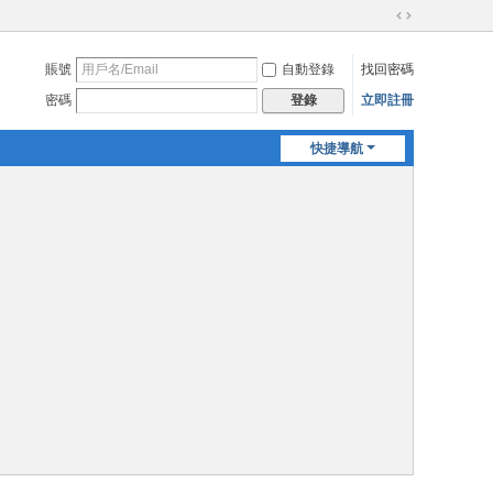
切
換
賬號
自動登錄
找回密碼
到
寬
密碼
立即註冊
登錄
版
快捷導航