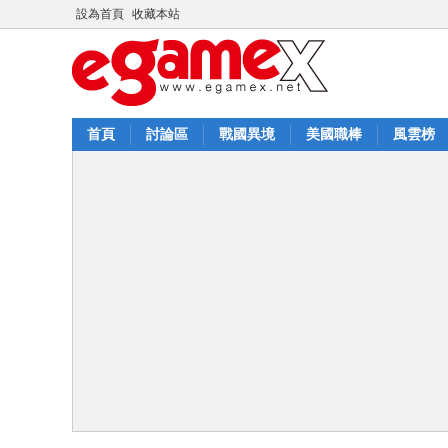
設為首頁
收藏本站
首頁
討論區
戰國異境
美國職棒
風雲榜