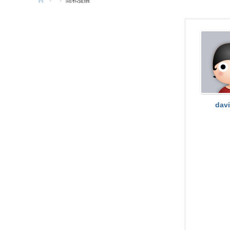
›
›
隱私提醒
e
G
a
m
e
X
dav