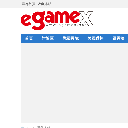
設為首頁
收藏本站
首頁
討論區
戰國異境
美國職棒
風雲榜