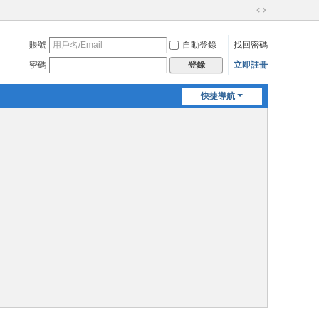
切
換
賬號
自動登錄
找回密碼
到
寬
密碼
立即註冊
登錄
版
快捷導航