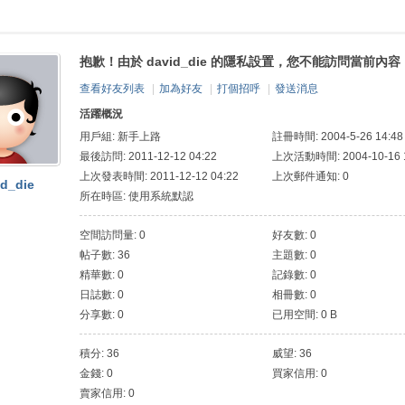
抱歉！由於 david_die 的隱私設置，您不能訪問當前內容
查看好友列表
|
加為好友
|
打個招呼
|
發送消息
活躍概況
用戶組:
新手上路
註冊時間: 2004-5-26 14:48
最後訪問: 2011-12-12 04:22
上次活動時間: 2004-10-16 1
上次發表時間: 2011-12-12 04:22
上次郵件通知: 0
id_die
所在時區: 使用系統默認
空間訪問量: 0
好友數: 0
帖子數: 36
主題數: 0
精華數: 0
記錄數: 0
日誌數: 0
相冊數: 0
分享數: 0
已用空間: 0 B
積分: 36
威望: 36
金錢: 0
買家信用: 0
賣家信用: 0