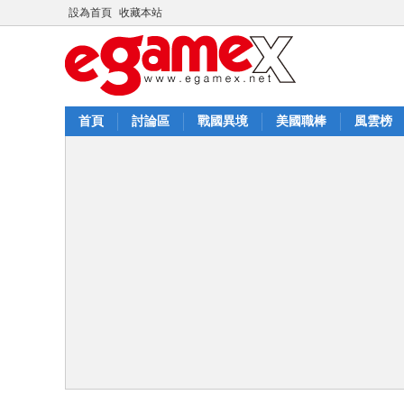
設為首頁
收藏本站
首頁
討論區
戰國異境
美國職棒
風雲榜