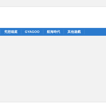
究想箱庭
GYAGOO
航海時代
其他遊戲