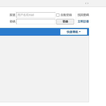
切
換
賬號
自動登錄
找回密碼
到
寬
密碼
立即註冊
登錄
版
快捷導航