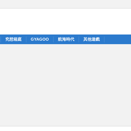
究想箱庭
GYAGOO
航海時代
其他遊戲