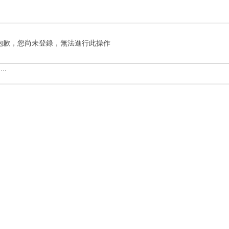
抱歉，您尚未登錄，無法進行此操作
……