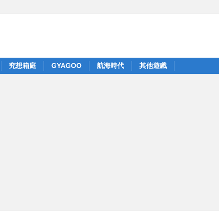
究想箱庭
GYAGOO
航海時代
其他遊戲