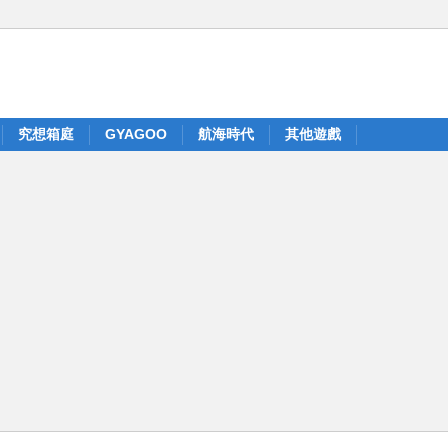
究想箱庭
GYAGOO
航海時代
其他遊戲