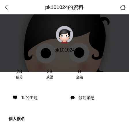
pk101024的資料
pk101024
23
23
0
積分
威望
金錢
Ta的主題
發短消息
個人簽名
...