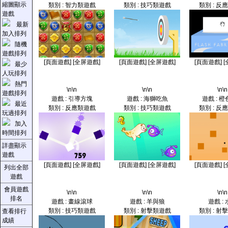
縮圖顯示
類別 : 智力類遊戲
類別 : 技巧類遊戲
類別 : 反
遊戲
最新
加入排列
隨機
遊戲排列
[
頁面遊戲
] [
全屏遊戲
]
[
頁面遊戲
] [
全屏遊戲
]
[
頁面遊戲
] [
最少
人玩排列
熱門
\n\n
\n\n
\n\n
遊戲排列
遊戲 : 引導方塊
遊戲 : 海獅吃魚
遊戲 : 
最近
類別 : 反應類遊戲
類別 : 技巧類遊戲
類別 : 反
玩過排列
加入
時間排列
詳盡顯示
遊戲
[
頁面遊戲
] [
全屏遊戲
]
[
頁面遊戲
] [
全屏遊戲
]
[
頁面遊戲
] [
列出全部
遊戲
會員遊戲
\n\n
\n\n
\n\n
排名
遊戲 : 畫線滾球
遊戲 : 羊與狼
遊戲 :
類別 : 技巧類遊戲
類別 : 射擊類遊戲
類別 : 射
查看排行
成績