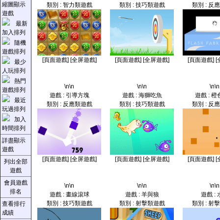
縮圖顯示
類別 : 智力類遊戲
類別 : 技巧類遊戲
類別 : 反
遊戲
最新
加入排列
隨機
遊戲排列
[
頁面遊戲
] [
全屏遊戲
]
[
頁面遊戲
] [
全屏遊戲
]
[
頁面遊戲
] [
最少
人玩排列
熱門
\n\n
\n\n
\n\n
遊戲排列
遊戲 : 引導方塊
遊戲 : 海獅吃魚
遊戲 : 
最近
類別 : 反應類遊戲
類別 : 技巧類遊戲
類別 : 反
玩過排列
加入
時間排列
詳盡顯示
遊戲
[
頁面遊戲
] [
全屏遊戲
]
[
頁面遊戲
] [
全屏遊戲
]
[
頁面遊戲
] [
列出全部
遊戲
會員遊戲
\n\n
\n\n
\n\n
排名
遊戲 : 畫線滾球
遊戲 : 羊與狼
遊戲 :
類別 : 技巧類遊戲
類別 : 射擊類遊戲
類別 : 射
查看排行
成績