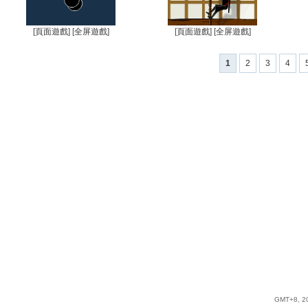
[
頁面遊戲
] [
全屏遊戲
]
[
頁面遊戲
] [
全屏遊戲
]
1
2
3
4
GMT+8, 20