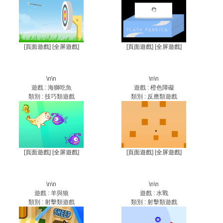
[
頁面遊戲
] [
全屏遊戲
]
[
頁面遊戲
] [
全屏遊戲
]
\n\n
\n\n
遊戲 : 海獅吃魚
遊戲 : 橙色障礙
類別 : 技巧類遊戲
類別 : 反應類遊戲
[
頁面遊戲
] [
全屏遊戲
]
[
頁面遊戲
] [
全屏遊戲
]
\n\n
\n\n
遊戲 : 羊與狼
遊戲 : 水戰
類別 : 射擊類遊戲
類別 : 射擊類遊戲