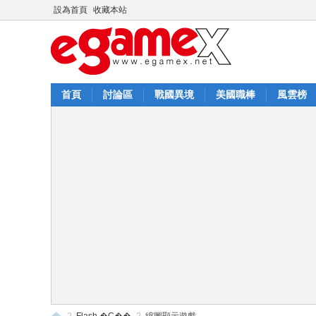
設為首頁
收藏本站
首頁
討論區
戰國異境
美國職棒
風雲榜