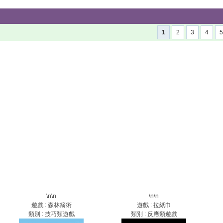
1
2
3
4
\n\n
\n\n
遊戲 : 森林箭術
遊戲 : 拉紙巾
類別 : 技巧類遊戲
類別 : 反應類遊戲