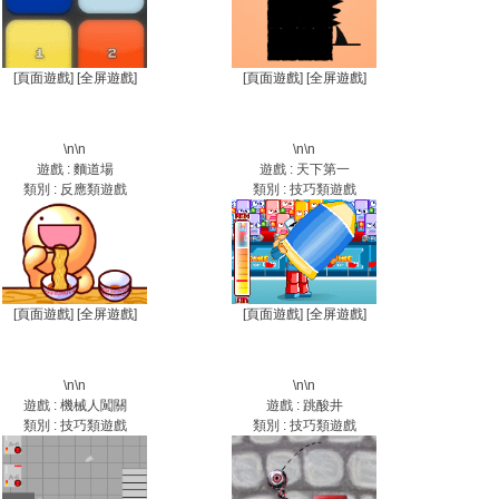
[
頁面遊戲
] [
全屏遊戲
]
[
頁面遊戲
] [
全屏遊戲
]
\n\n
\n\n
遊戲 : 麵道場
遊戲 : 天下第一
類別 : 反應類遊戲
類別 : 技巧類遊戲
[
頁面遊戲
] [
全屏遊戲
]
[
頁面遊戲
] [
全屏遊戲
]
\n\n
\n\n
遊戲 : 機械人闖關
遊戲 : 跳酸井
類別 : 技巧類遊戲
類別 : 技巧類遊戲