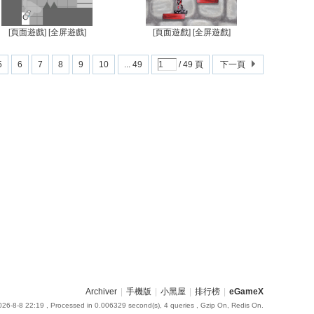
[
頁面遊戲
] [
全屏遊戲
]
[
頁面遊戲
] [
全屏遊戲
]
5
6
7
8
9
10
... 49
/ 49 頁
下一頁
Archiver
|
手機版
|
小黑屋
|
排行榜
|
eGameX
26-8-8 22:19
, Processed in 0.006329 second(s), 4 queries , Gzip On, Redis On.