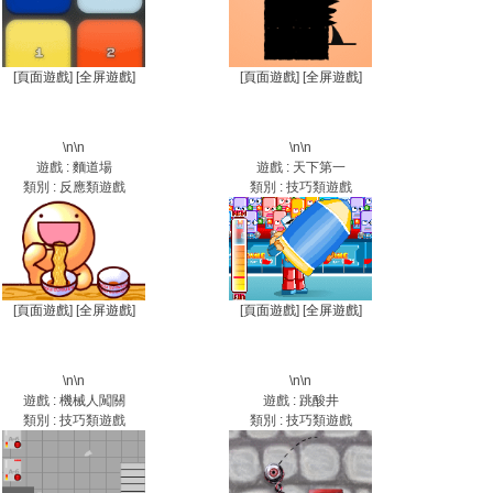
[
頁面遊戲
] [
全屏遊戲
]
[
頁面遊戲
] [
全屏遊戲
]
\n\n
\n\n
遊戲 : 麵道場
遊戲 : 天下第一
類別 : 反應類遊戲
類別 : 技巧類遊戲
[
頁面遊戲
] [
全屏遊戲
]
[
頁面遊戲
] [
全屏遊戲
]
\n\n
\n\n
遊戲 : 機械人闖關
遊戲 : 跳酸井
類別 : 技巧類遊戲
類別 : 技巧類遊戲