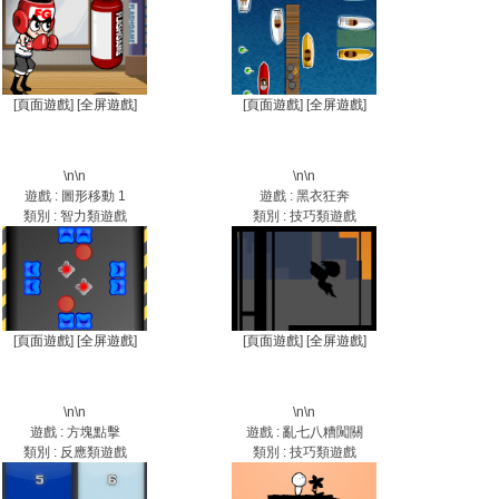
[
頁面遊戲
] [
全屏遊戲
]
[
頁面遊戲
] [
全屏遊戲
]
\n\n
\n\n
遊戲 : 圖形移動 1
遊戲 : 黑衣狂奔
類別 : 智力類遊戲
類別 : 技巧類遊戲
[
頁面遊戲
] [
全屏遊戲
]
[
頁面遊戲
] [
全屏遊戲
]
\n\n
\n\n
遊戲 : 方塊點擊
遊戲 : 亂七八糟闖關
類別 : 反應類遊戲
類別 : 技巧類遊戲