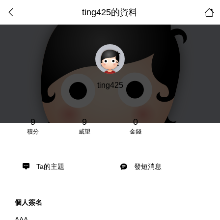
ting425的資料
ting425
9
9
0
積分
威望
金錢
Ta的主題
發短消息
個人簽名
AAA