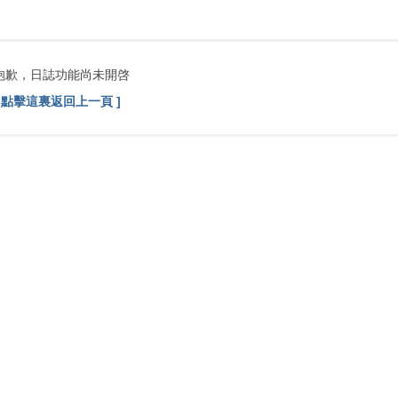
抱歉，日誌功能尚未開啓
[ 點擊這裏返回上一頁 ]