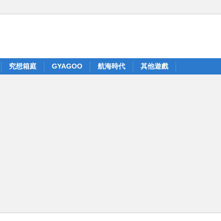
究想箱庭
GYAGOO
航海時代
其他遊戲