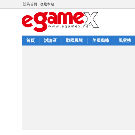
設為首頁
收藏本站
首頁
討論區
戰國異境
美國職棒
風雲榜