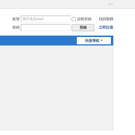
切
換
賬號
自動登錄
找回密碼
到
寬
密碼
立即註冊
登錄
版
快捷導航