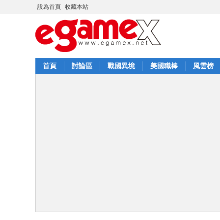
設為首頁
收藏本站
首頁
討論區
戰國異境
美國職棒
風雲榜