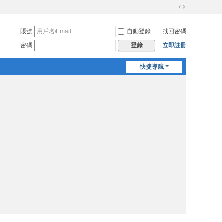
切
換
賬號
自動登錄
找回密碼
到
寬
密碼
立即註冊
登錄
版
快捷導航