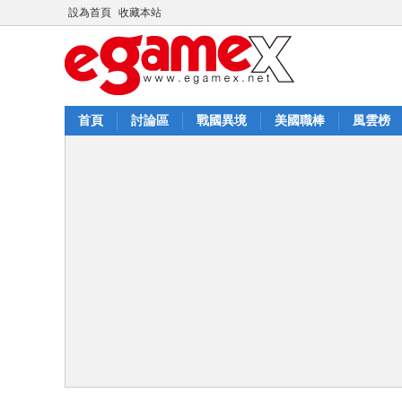
設為首頁
收藏本站
首頁
討論區
戰國異境
美國職棒
風雲榜