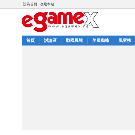
設為首頁
收藏本站
首頁
討論區
戰國異境
美國職棒
風雲榜