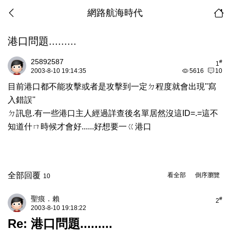
網路航海時代
港口問題.........
25892587
#
1
2003-8-10 19:14:35
5616
10
目前港口都不能攻擊或者是攻擊到一定ㄉ程度就會出現''寫
入錯誤''
ㄉ訊息.有一些港口主人經過詳查後名單居然沒這ID=.=這不
知道什ㄇ時候才會好......好想要一ㄍ港口
全部回覆
看全部
倒序瀏覽
10
聖痕．賴
#
2
2003-8-10 19:18:22
Re: 港口問題.........