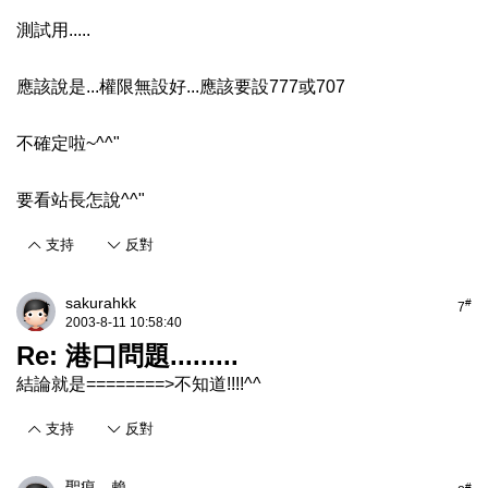
測試用.....
應該說是...權限無設好...應該要設777或707
不確定啦~^^"
要看站長怎說^^"
支持
反對
sakurahkk
#
7
2003-8-11 10:58:40
Re: 港口問題.........
結論就是========>不知道!!!!^^
支持
反對
聖痕．賴
#