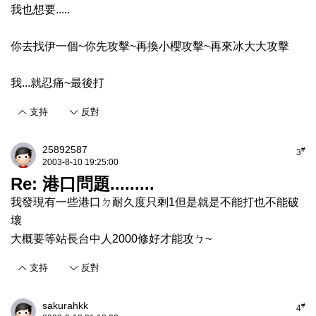
我也想要.....
你去找伊一個~你先攻擊~再換小櫻攻擊~再來冰大大攻擊
我...就忍痛~最後打
支持
反對
25892587
#
3
2003-8-10 19:25:00
Re: 港口問題.........
我發現有一些港口ㄉ耐久度只剩1但是就是不能打也不能破
壞
大概要等站長台中人2000修好才能攻ㄅ~
支持
反對
sakurahkk
#
4