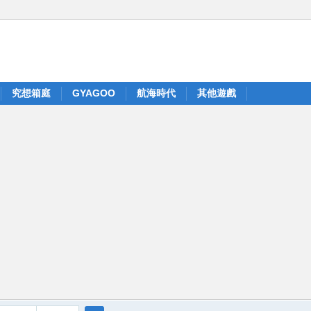
究想箱庭
GYAGOO
航海時代
其他遊戲