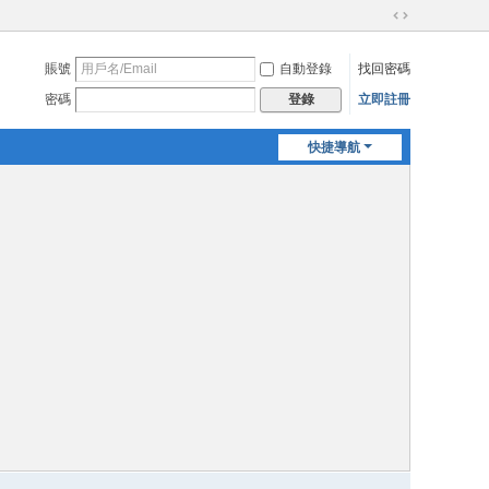
切
換
賬號
自動登錄
找回密碼
到
寬
密碼
立即註冊
登錄
版
快捷導航