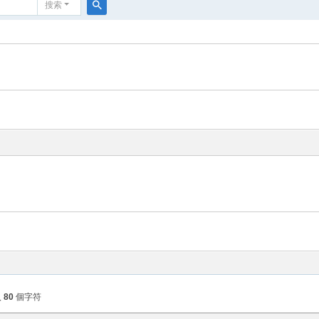
搜索
搜
索
入
80
個字符