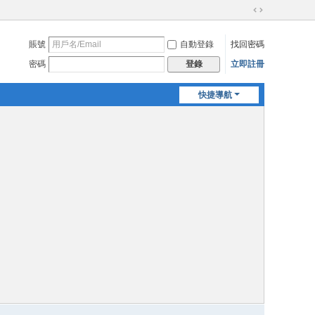
切
換
賬號
自動登錄
找回密碼
到
寬
密碼
立即註冊
登錄
版
快捷導航