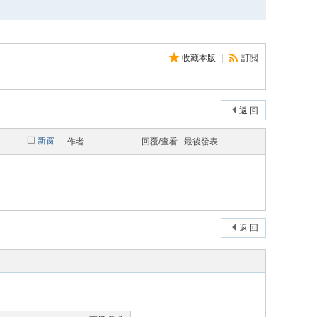
收藏本版
|
訂閲
返 回
新窗
作者
回覆/查看
最後發表
返 回