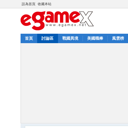
設為首頁
收藏本站
首頁
討論區
戰國異境
美國職棒
風雲榜