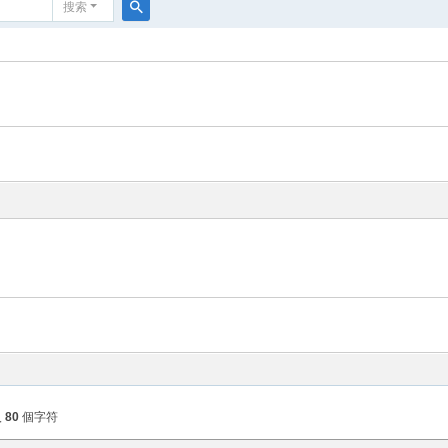
搜索
搜
索
入
80
個字符