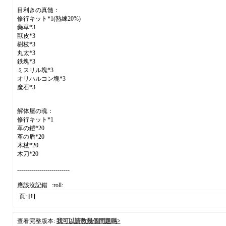
目利きの真髄：
修行キット*1(熟練20%)
藥草*3
獸皮*3
樹枝*3
丸太*3
鉄塊*3
ミスリル塊*3
オリハルコン塊*3
魔石*3
解体屋の魂：
修行キット*1
革の鎧*20
革の盾*20
木杖*20
木刀*20
--------------------------
應該沒記錯 :roll:
頁:
[1]
查看完整版本:
我可以請教幾個問題嗎>