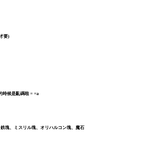
才要)
候是亂碼啦 = =a
太、鉄塊、ミスリル塊、オリハルコン塊、魔石