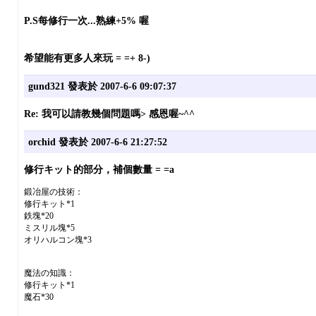
P.S每修行一次...熟練+5% 喔
希望能有更多人來玩 = =+ 8-)
gund321
發表於 2007-6-6 09:07:37
Re: 我可以請教幾個問題嗎>
感恩喔~^^
orchid
發表於 2007-6-6 21:27:52
修行キット的部分，補個數量 = =a
鍛冶屋の技術：
修行キット*1
鉄塊*20
ミスリル塊*5
オリハルコン塊*3
魔法の知識：
修行キット*1
魔石*30