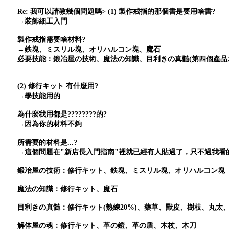
Re: 我可以請教幾個問題嗎>
(1) 製作戒指的那個書是要用啥書?
→装飾細工入門
製作戒指需要啥材料?
→鉄塊、ミスリル塊、オリハルコン塊、魔石
必要技能：鍛冶屋の技術、魔法の知識、目利きの真髄(第四個產品
(2) 修行キット 有什麼用?
→學技能用的
為什麼我用都是????????的?
→因為你的材料不夠
所需要的材料是...?
→這個問題在"新店長入門指南"裡就已經有人貼過了，只不過我看的時
鍛冶屋の技術：修行キット、鉄塊、ミスリル塊、オリハルコン塊
魔法の知識：修行キット、魔石
目利きの真髄：修行キット(熟練20%)、藥草、獸皮、樹枝、丸
解体屋の魂：修行キット、革の鎧、革の盾、木杖、木刀