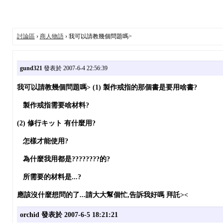
討論區
›
商人物語
› 我可以請教幾個問題嗎>
gund321
發表於 2007-6-4 22:56:39
我可以請教幾個問題嗎>
(1) 製作戒指的那個書是要用啥書?
製作戒指需要啥材料?
(2) 修行キット 有什麼用?
怎樣才能使用?
為什麼我用都是????????的?
所需要的材料是...?
應該沒什麼想問的了...請大大幫個忙,告訴我好嗎 拜託><
orchid
發表於 2007-6-5 18:21:21