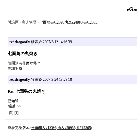
eGa
討論區
›
商人物語
› 七面鳥&#12398;丸&#28988;&#12365;
reddragonfly
發表於 2007-3-12 14:16:39
七面鳥の丸焼き
請問這有什麼功能？
先謝謝囉
reddragonfly
發表於 2007-3-20 13:28:18
Re: 七面鳥の丸焼き
已知道
感謝~^^
頁:
[1]
查看完整版本:
七面鳥&#12398;丸&#28988;&#12365;