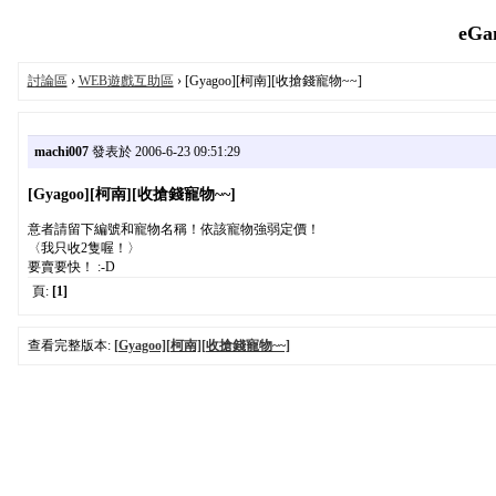
eGa
討論區
›
WEB遊戲互助區
› [Gyagoo][柯南][收搶錢寵物~~]
machi007
發表於 2006-6-23 09:51:29
[Gyagoo][柯南][收搶錢寵物~~]
意者請留下編號和寵物名稱！依該寵物強弱定價！
〈我只收2隻喔！〉
要賣要快！ :-D
頁:
[1]
查看完整版本:
[Gyagoo][柯南][收搶錢寵物~~]