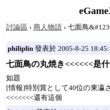
eGameX
討論區
›
商人物語
› 七面鳥&#1239
philiplin
發表於 2005-8-25 18:45:
七面鳥の丸焼き<<<<<<是
如題
[情報]特別賞として40位の東
<<<<<<<還有這個