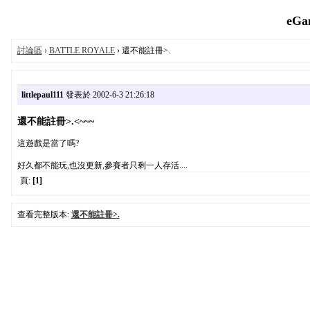
eGa
討論區
›
BATTLE ROYALE
› 還不能註冊>.
littlepaul111
發表於 2002-6-3 21:26:18
還不能註冊>.<~~~
這遊戲是當了嗎?
好久都不能玩,也沒更新,參賽者只剩一人存活....
頁:
[1]
查看完整版本:
還不能註冊>.