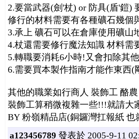
2.要當武器(劍'杖) or 防具(盾'
修行的材料需要有各種礦石幾個
3.承上 礦石可以在倉庫使用礦山
4.杖還需要修行魔法知識 材料需
5.轉職要消耗6小時!又會扣除其
6.需要買本製作指南才能作東西(
其他的職業如行商人 裝飾工 酪
裝飾工算稍微複雜一些!!!就請大
BY 粉嶺精品店(銅鑼灣扛報紙 也
a123456789
發表於 2005-9-11 02: