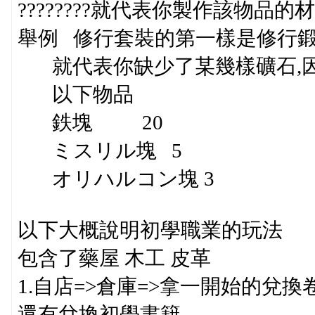
????????就代表你製作該物品
舉例 修行套裝的第一樣是修行鍛鍊
就代表你缺少了某幾樣礦石,因
以下物品
鉄塊 20
ミスリル塊 5
オリハルコン塊 3
以下大概說明初學職業的玩法
包含了藥屋 木工 皮革
1.自店=>倉庫=>拿一開始的兌換
還有兌換初學書籍