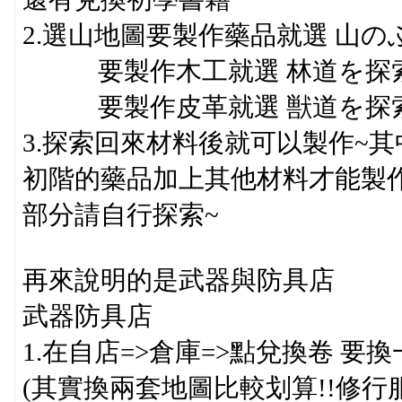
2.選山地圖要製作藥品就選 山
要製作木工就選 林道を探
要製作皮革就選 獣道を探
3.探索回來材料後就可以製作~
初階的藥品加上其他材料才能製作
部分請自行探索~
再來說明的是武器與防具店
武器防具店
1.在自店=>倉庫=>點兌換卷 
(其實換兩套地圖比較划算!!修行