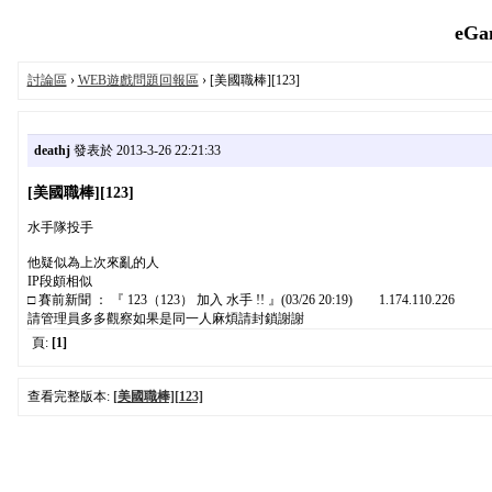
eGa
討論區
›
WEB遊戲問題回報區
› [美國職棒][123]
deathj
發表於 2013-3-26 22:21:33
[美國職棒][123]
水手隊投手
他疑似為上次來亂的人
IP段頗相似
□ 賽前新聞 ： 『 123（123） 加入 水手 !! 』(03/26 20:19) 1.174.110.226
請管理員多多觀察如果是同一人麻煩請封鎖謝謝
頁:
[1]
查看完整版本:
[美國職棒][123]