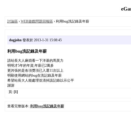
eGa
討論區
›
WEB遊戲問題回報區
› 利用bug洗記錄及年薪
dogjohn
發表於 2013-1-31 15:08:45
利用bug洗記錄及年薪
請站長大人麻煩看一下洋基的馬英力
明明才5年的年資,年薪已2萬多
更誇張的是各項獎項已入選11次以上
明顯使用網站的bug在洗記錄及年薪
希望站長大人能處理並清掉該記錄以示公平
謝謝
頁:
[1]
查看完整版本:
利用bug洗記錄及年薪