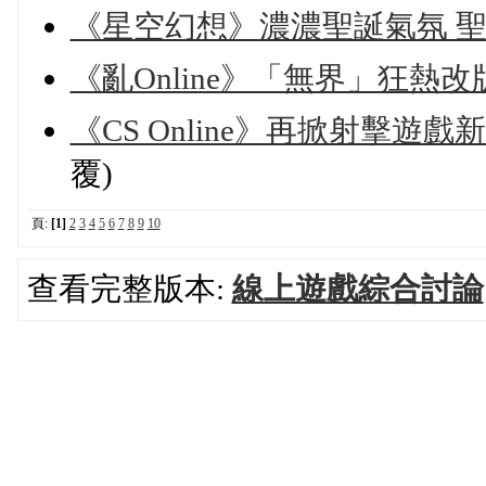
《星空幻想》濃濃聖誕氣氛 
《亂Online》「無界」狂熱
《CS Online》再掀射擊遊
覆)
頁:
[1]
2
3
4
5
6
7
8
9
10
查看完整版本:
線上遊戲綜合討論