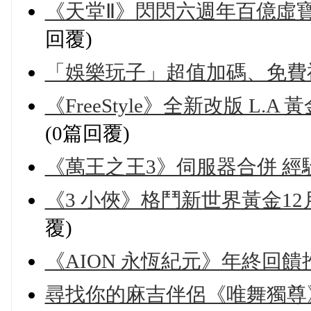
《天堂Ⅱ》閃閃六週年百億虛
回覆)
「娛樂玩子」超值加碼、免費福袋
《FreeStyle》全新改版 L.
(0篇回覆)
《萬王之王3》伺服器合併 經
《3 小俠》格鬥新世界黃金1
覆)
《AION 永恆紀元》年終回
尋找你的麻吉伴侶《唯舞獨尊