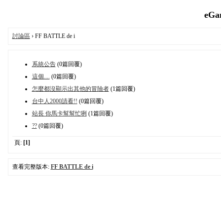
eGa
討論區
› FF BATTLE de i
系統公告
(0篇回覆)
這個....
(0篇回覆)
怎麼都沒顯示出其他的冒險者
(1篇回覆)
台中人2000請看!!
(0篇回覆)
站長 你馬卡幫幫忙咧
(1篇回覆)
??
(0篇回覆)
頁:
[1]
查看完整版本:
FF BATTLE de i